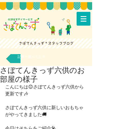
記事一覧へもどる
さぼてんきっず六供のお
部屋の様子
こんにちは😊さぼてんきっず六供から
更新です🎶
さぼてんきっず六供に新しいおもちゃ
がやってきました🚚
今日はそちらをご紹介🎤