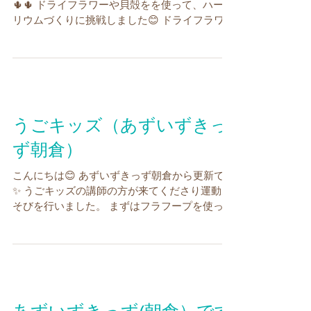
🌵🌵 ドライフラワーや貝殻をを使って、ハーバ
リウムづくりに挑戦しました😊 ドライフラワー
も種類があり、好きなお花を選んでボトルに入
れていきます🌼 作りながら「海のイメージな
の！！」といった声も聞こえてきました(*‘ω‘...
うごキッズ（あずいずきっ
ず朝倉）
こんにちは😊 あずいずきっず朝倉から更新です
✨ うごキッズの講師の方が来てくださり運動あ
そびを行いました。 まずはフラフープを使って
体に通したり 先生と引っ張りっこをしたり！
がんばれがんばれ～！ 次は柔らかい棒の教材を
使って感触を楽しみます...