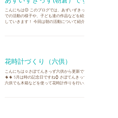
あずいずきっず(朝倉）です
こんにちは😊 このブログでは、あずいずきっず
での活動の様子や、子ども達の作品などを紹介
していきます！ 今回は朝の活動について紹介し
ます 元気良く登所してきた子ども達✨ 全員が集
まると、始まりの会がスタートします 今子ども
達が夢中になっているのは...
花時計づくり（六供）
こんにちは☺さぼてんきっず六供から更新です
🌵🌵 5月は時の記念日ですね⌚ さぼてんきっず
六供でも木箱などを使って花時計作りを行いま
した😊💕 自分の好きなお花を箱に詰めていきま
す🌼🌷🌻 好みの花や色もみんな違うので、それ
ぞれ個性あふれる作品が出来上がっていまし
た...