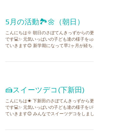
ように！...
5月の活動🏞🌼（朝日）
こんにちは🌞 朝日のさぼてんきっずからの更新
です💻✨ 元気いっぱいの子ども達の様子をupし
ていきます😊 新学期になって早2ヶ月が経ちま
した🏫新しい環境、お友だちにも慣れさぼてん
きっず朝日でも子ども達は元気に遊んでいます
💨😆🎶...
🍰スイーツデコ(下新田)
こんにちは☀ 下新田のさぼてんきっずから更新
です💻✨ 元気いっぱいの子ども達の様子をUPし
ていきます😊 みんなでスイーツデコをしました
🍓🍏🍋 今回はキャンディーボトルのふたに、デ
コりました😊👍 もりもりのクリームの上にいち