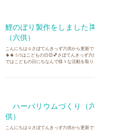
ご🍓をポン✨...
鯉のぼり製作をしました🎏
（六供）
こんにちは☺さぼてんきっず六供から更新です
🌵🌵 5/5はこどもの日😊💕さぼてんきっず六供
ではこどもの日にちなんで様々な活動を取り入
れてきました🎏 まずは鯉のぼり製作の様子から
ご紹介します📝 みんなで小さい鯉のぼりをたく
さん作って大きな鯉のぼりを作ります😊...
ハーバリウムづくり（六
供）
こんにちは☺さぼてんきっず六供から更新です