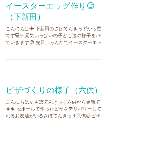
イースターエッグ作り😊
（下新田）
こんにちは☀ 下新田のさぼてんきっずから更新
です💻✨ 元気いっぱいの子ども達の様子をUPし
ていきます😊 先日、みんなでイースターエッグ
💛ウサギさんを つくりました。 マスキングテ
ープの扱いも上手です😊😄✨ 緑色のウサギさん
だね🐰💚💚💚...
ピザづくりの様子（六供）
こんにちは☺さぼてんきっず六供から更新です
🌵🌵 段ボールで作ったピザをデリバリーしてく
れるお友達がいるさぼてんきっず六供😊ピザが
大好きといっていました((´～｀)🍕 お友達も巻
き込んで楽しそうに遊び、最近では遊びが広が
ってハンバーガー屋さんやケーキ屋さんも出来