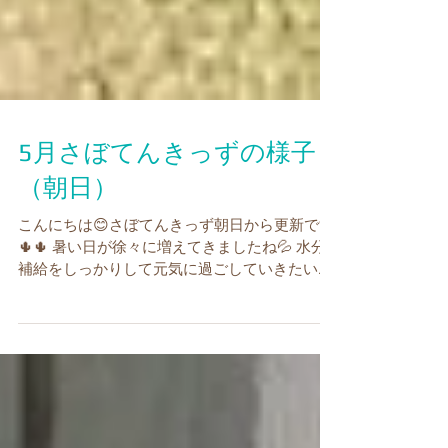
5月さぼてんきっずの様子
（朝日）
こんにちは😊さぼてんきっず朝日から更新です
🌵🌵 暑い日が徐々に増えてきましたね💦 水分
補給をしっかりして元気に過ごしていきたいで
す🫡 それでは5月の活動の様子をUPしていきた
いと思います！ せせらぎパーク 🎏 赤堀せせら
ぎ公園へ鯉のぼりを見に行きました♪...