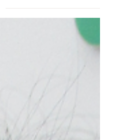
🌵🌵 暖かい日が多くなり外に出かける機会も増
えてきました♪ 綺麗な桜もたくさん見る事が出
来ました🌸 それでは4月の活動の様子をUPして
いきたいと思います！ 🛝ピクニック(前橋総合
運動公園)🛝...