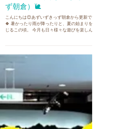
6月の様子（あずいずきっ
ず朝倉）🐌
こんにちは😊あずいずきっず朝倉から更新です
🍀 暑かったり雨が降ったりと、夏の始まりを感
じるこの頃。 今月も日々様々な遊びを楽しんで
いる子どもたちの様子をお伝えしたいと思いま
す🌞 虫歯予防デー🦷🪥 ６月４日は ６「む」４
「し」 ば（虫歯）予防の日！😈...