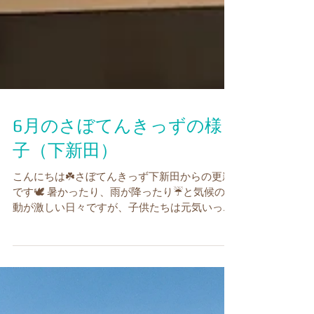
6月のさぼてんきっずの様
子（下新田）
こんにちは☘️さぼてんきっず下新田からの更新
です🕊️ 暑かったり、雨が降ったり☔と気候の変
動が激しい日々ですが、子供たちは元気いっぱ
い過ごしています🐸 そんな６月の子どもたちの
様子をお届けします😘 🚗お出かけ🚗 ☆かみつ