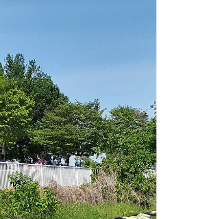
けの里 ～企画展わくわく！はにわ体験２
５’～...