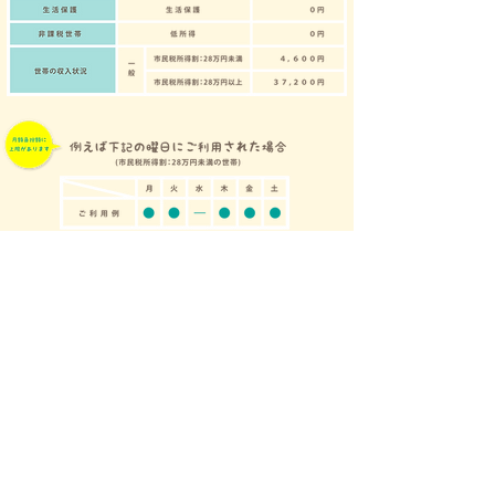
① 月火木金曜日の【平日】4日ご利用で
『９９８円×４日＝３,９９２円』
②【土曜日】の一日ご利用で
『１,１３９円×１日＝１,１３９円』
一週間のご利用で
① + ② = 合 計 ５,１３１円
③１ヶ月のご利用で
５,１３１円×４週＝２０,５２４円
となりますが、
ご利用者様がお支払いいただく料金は負担上限額をこえているため、
ご利用料金は
４,６００円
となります。
④おやつ代と昼食代は通所給付費対象外サービスの為、上記の金額に加算されます。
HOME
目指すもの
さぼてんきっずの特
徴
１日の流れ
ご利用について
スタッ
フブログ
会社案内
お問合わせ