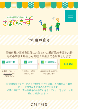
前橋市及び高崎市近郊にお住まいの通所受給者証をお持
ちの小学校１年生から高校３年生までを対象とします
お電話・FAX・
メー
ご利用ニーズ等を
各市町村に受給者証の
ルフォーム
から
お伺いします
申請を行います
ご連絡下さい
※ 放課後等デイサービスをご利用いただくには、各市町村から個別
にサービス支給を受ける必要があります。
必要に応じて、支給手続きのお手伝いをさせていただきます。お気
軽にご相談ください。