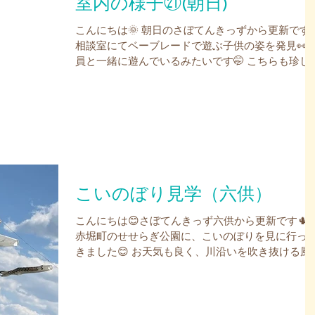
室内の様子㉑(朝日)
こんにちは🌞 朝日のさぼてんきっずから更新です
相談室にてベーブレードで遊ぶ子供の姿を発見👀 
員と一緒に遊んでいるみたいです🤭 こちらも珍し
組み合わせです😲 どうすれば強くなるのか教えて
れているみたいです🤭 新しい紙を持ってきて新メ
ューを考案中…...
こいのぼり見学（六供）
こんにちは😊さぼてんきっず六供から更新です🌵
赤堀町のせせらぎ公園に、こいのぼりを見に行っ
きました😊 お天気も良く、川沿いを吹き抜ける風
とても気持ち良かったです。 もう少しで手が届き
う！ みんなで一緒に記念写真📷✨✨みんなもこい
ぼりも楽しそう😊...