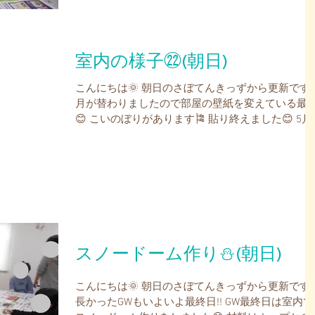
室内の様子㉒(朝日)
こんにちは🌞 朝日のさぼてんきっずから更新です
月が替わりましたので部屋の壁紙を変えている最
😊 こいのぼりがあります🎏 貼り終えました😊 5月
も心機一転!!怪我無く元気いっぱいに過ごしましょ
う💪💪 新しく入社した職員とおままごと中🍚...
スノードーム作り⛄(朝日)
こんにちは🌞 朝日のさぼてんきっずから更新です
長かったGWもいよいよ最終日!! GW最終日は室内で