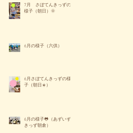
7月 さぼてんきっずの
す
様子（朝日）🌞
し
ス
る
6月の様子（六供）
6月さぼてんきっずの様
子（朝日☀️）
✨
し
た
一
し
6月の様子🐸（あずいず
きっず朝倉）