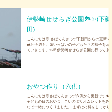
伊勢崎せせらぎ公園🏞✨(下新
田)
こんにちは😊 さぼてんきっず下新田からの更新で
💻✨ 今週も元気いっぱいの子どもたちの様子をup
ていきます。✨🌈 伊勢崎せせらぎ公園に行って来
した。 こいのぼりが沢山泳いていました。(^^♪ 屋
よりたかい～こいのぼり🎏🎶 気持ち良さそうに
いでいました。...
おやつ作り（六供）
こんにちは😊さぼてんきっず六供から更新です🌵
子どもの日のおやつ、こいのぼりオムレットをみ
なで一緒につくりました。 まずは材料をしっかり