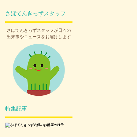
さぼてんきっずスタッフ
さぼてんきっず
スタッフが日々の
出来事やニュースをお届けします
す
し
ま
根
泳
特集記事

ん
計