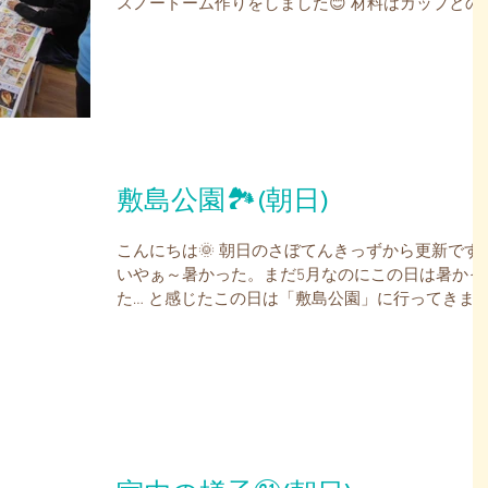
スノードーム作りをしました😊 材料はカップとの
と水で作れちゃいます😲 のり:水を7:3にするのが
手くいくコツなんだとか… 早速取り掛かっていき
しょう😏...
敷島公園🏞(朝日)
こんにちは🌞 朝日のさぼてんきっずから更新です
いやぁ～暑かった。まだ5月なのにこの日は暑かっ
た… と感じたこの日は「敷島公園」に行ってきま
た🏞 まぁ涼しげな池がありまして子ども達は一目
にそこへめがけてスタスタ🏃 この日はほぼパーテ
ー編成で遊ぶ子供たち😁...