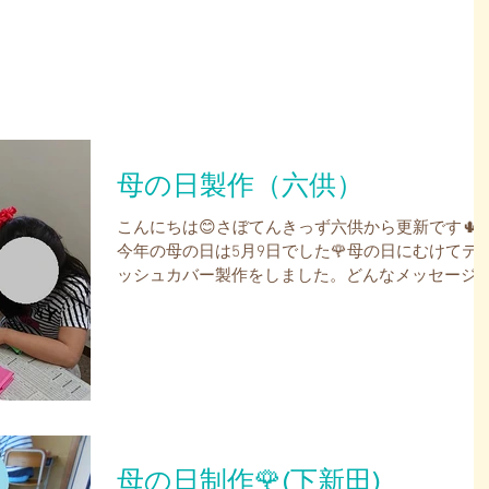
ります。 協力して、しっかりまぜまぜ😊おいしく
ーれ！ 焼けてきました！上手にひっくり返せるか
な⁈ 美味しそうに焼けたね💕...
母の日製作（六供）
こんにちは😊さぼてんきっず六供から更新です🌵
今年の母の日は5月9日でした🌹母の日にむけてテ
ッシュカバー製作をしました。どんなメッセージ
書こうかな？ みんな真剣です😊 どんなレイアウト
にしようかな？楽しみながら取り組んでいます✨...
母の日制作🌹(下新田)