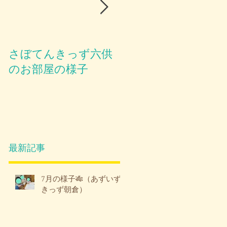
な
さぼてんきっず六供
お部屋のご紹介😪
のお部屋の様子

ィ
を
最新記事
7月の様子🎋（あずいず
きっず朝倉）