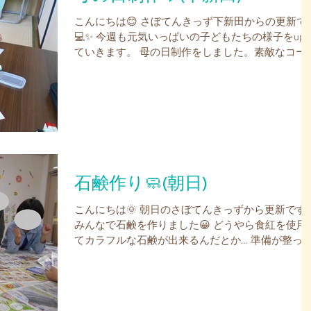
こんにちは😊 さぼてんきっず下新田からの更新で
💻✨ 今週も元気いっぱいの子どもたちの様子をup
ていきます。 母の日制作をしました。素敵なコー
ターを作りました。✨ 難しかったけど、楽しく作
ことが出来ました。✨(^_-)-☆...
石鹸作り🧼(朝日)
こんにちは🌞 朝日のさぼてんきっずから更新です
みんなで石鹸を作りました😀 どうやら食紅を使用
てカラフルな石鹸が出来るんだとか… 準備が整っ
ので早速作っていきましょう😁!! 今回は型に流し
人二個ずつ作ります✨ 石鹸の材料を溶かし型に流
込んでいきます😊...