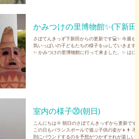
かみつけの里博物館✨(下新田
さぼてんきっず下新田からの更新です💻✨ 今週も
気いっぱいの子どもたちの様子をupしていきます
✨ かみつけの里博物館に行って来ました。✨ はに
の人や動物・ものなどが沢山展示されていました
😊 入り口の所ではいチーズ✌😉 はにわが大き
った～(^^♪...
室内の様子⑳(朝日)
こんにちは🌞 朝日のさぼてんきっずから更新です
この日もバランスボールで遊ぶ子供の姿が👦👨 不
則にバウンドするのを予想がつかずそれが楽しい