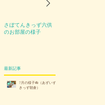
さぼてんきっず六供
お部屋のご紹介😪
のお部屋の様子

混
い
最新記事
7月の様子🎋（あずいず
きっず朝倉）