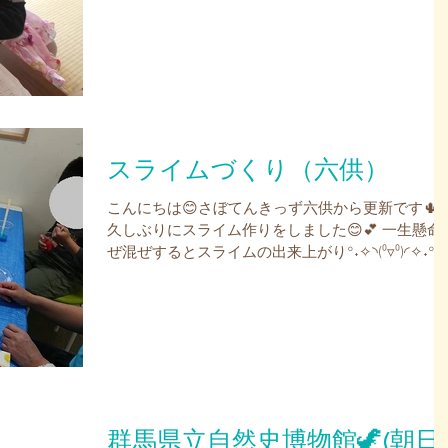
り紙をちぎってノリでペタペタと貼りあわせまし
た。 楽しい～🎶 ステキなこいのぼりが出来まし
た。✨...
スライムづくり（六供）
こんにちは😊さぼてんきっず六供から更新です🌵
久しぶりにスライム作りをしました😊💕 一生懸命
ぜ混ぜするとスライムの出来上がり°˖✧◝(⁰▿⁰)◜✧˖°✨
出来上がったスライムを触って、感触を楽しんで
る様子でした😊 中にビーズを入れてキラキラ
に・・・✨...
群馬県立自然史博物館🦖(朝日)