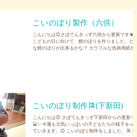
こいのぼり製作（六供）
こんにちは😊さぼてんきっず六供から更新です🌵
こどもの日に向けて、鯉のぼりを作りました。ど
な鯉のぼりが出来るかな？ カラフルな色画用紙を
み込んでいきます。どんな組み合わせにしようか
な？ 可愛い鯉のぼりがだんだん出来上がってきま
たね。...
こいのぼり制作🎏(下新田)
こんにちは😊 さぼてんきっず下新田からの更新で
💻✨ 今週も元気いっぱいの子どもたちの様子をup
ていきます。😊 こいのぼり制作をしました。🎏 折