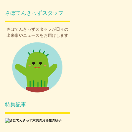
さぼてんきっずスタッフ
さぼてんきっず
スタッフが日々の

出来事やニュースをお届けします
ん
編
し
特集記事
す
し