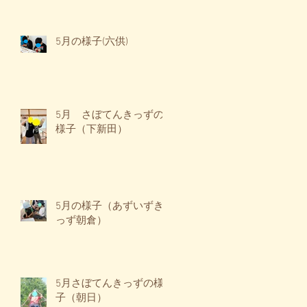
5月の様子(六供)
)
元
。
5月 さぼてんきっずの
わ
様子（下新田）
。
か
5月の様子（あずいずき
っず朝倉）
✨
5月さぼてんきっずの様
規
子（朝日）
み