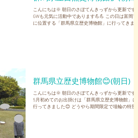
こんにちは🌞 朝日のさぼてんきっずから更新です
GWも元気に活動中であります💪💪 この日は富岡市
に位置する「群馬県立歴史博物館」に行ってきま
た😊 お昼ご飯は外の芝生で食べました😊 天気も良
く心地良いですね🌞 寝たくもなりますねzzz...
群馬県立歴史博物館😊(朝日)
こんにちは🌞 朝日のさぼてんきっずから更新です
5月初めてのお出掛けは「群馬県立歴史博物館」に
行ってきました😊 どうやら期間限定で埴輪の特別
示をしているようで…どんな展示品があるかな😲 
り口前の大きな馬の銅像に早速捕まりました🐎...