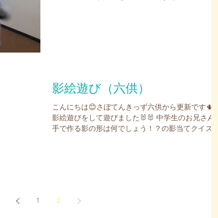
たいです🤭 怪我しないように楽しく遊ぼうね✨ 段
ールハウスも場所を変え増築されていました🏠 職
とババ抜きで対決🃏...
影絵遊び（六供）
こんにちは😊さぼてんきっず六供から更新です🌵
影絵遊びをして遊びました🐰🐰 中学生のお兄さん
手で作る影の形は何でしょう！？の影当てクイズ
元気に小学生のお友達が答えてくれていました✨✨
手でやる影絵だけでなく、恐竜や魚・ペープサー
や人形なども映して楽しみま...
1
2