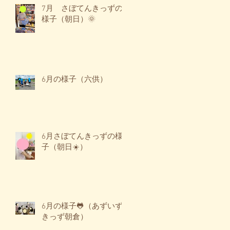
7月 さぼてんきっずの
✨
様子（朝日）🌞
し
6月の様子（六供）
6月さぼてんきっずの様
子（朝日☀️）
✨
展
入
6月の様子🐸（あずいず
きっず朝倉）