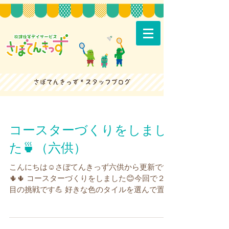
コースターづくりをしまし
た🍵（六供）
こんにちは☺さぼてんきっず六供から更新です
🌵🌵 コースターづくりをしました😊今回で２回
目の挑戦です💪 好きな色のタイルを選んで置い
ていきます✨ 初めてのお友達も頑張ってくれて
いました😊 第1段階完了！！ 最後にセメントを
入れて磨いて完成😊...