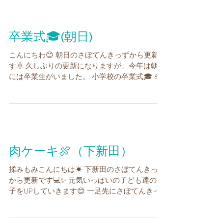
卒業式🎓(朝日)
こんにちわ😊 朝日のさぼてんきっずから更新で
す🌞 久しぶりの更新になりますが、今年は朝日
には卒業生がいました。 小学校の卒業式🎓 6年
間が終わるこの日… さぼてんきっず朝日からも
3名の生徒が無事卒業式を迎えることが出来ま
した😄 5年生までの子たちは早帰り🏃...
肉ケーキ🍖（下新田）
揉みもみこんにちは☀ 下新田のさぼてんきっず
から更新です💻✨ 元気いっぱいの子ども達の様
子をUPしていきます😊 一足先にさぼてんきっ
ずを卒業するお友達のお別れ会をしました🥳🌸
みんなで肉ケーキを作ってサプライズで渡しま