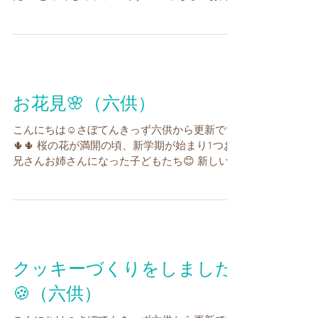
さんは大好きな路線図をパズルにしました😊 出
来上がったパズルに挑戦もしました💪...
お花見🌸（六供）
こんにちは☺さぼてんきっず六供から更新です
🌵🌵 桜の花が満開の頃、新学期が始まり1つお
兄さんお姉さんになった子どもたち😊 新しい環
境に慣れるまでは時間が掛かるかもしれません
が、少しずつ受け入れている様子が伺えます
🌸...
クッキーづくりをしました
🍪（六供）