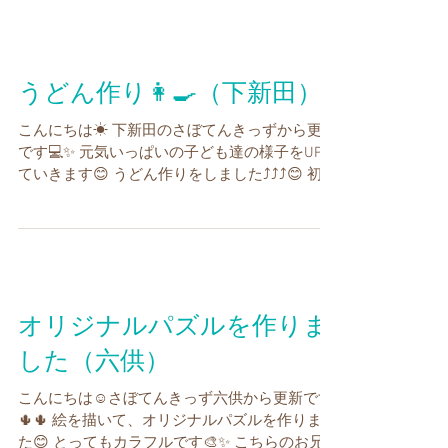
した😊思いがけないサプライズで驚いていまし
た�...
うどん作り👩‍🍳（下新田）
こんにちは☀ 下新田のさぼてんきっずから更新
です💻✨ 元気いっぱいの子ども達の様子をUPし
ていきます😊 うどん作りをしました⤴⤴⤴😊 初め
てうどんを作るお友達もいてワクワクドキドキ
でした☺❗❗❗❗ まずは生地作りです😄水の量を調
節しながら生地を練っています👍✨...
オリジナルパズルを作りま
した（六供）
こんにちは☺さぼてんきっず六供から更新です
🌵🌵 絵を描いて、オリジナルパズルを作りまし
た😊 とってもカラフルです🎨✨ こちらのお兄