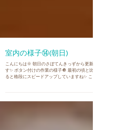
室内の様子⑭(朝日)
こんにちは🌞 朝日のさぼてんきっずから更新で
す✨ ボタン付けの作業の様子🔘 最初の頃と比べ
ると格段にスピードアップしていますね✨ この
調子で頑張れー😊👊 ドラえもんの秘密道具図鑑
を読んでいる真っ最中👀 これは話しかけたらま
ずいですね💦...