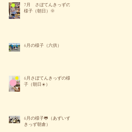
7月 さぼてんきっずの
様子（朝日）🌞
6月の様子（六供）
6月さぼてんきっずの様
子（朝日☀️）
6月の様子🐸（あずいず
きっず朝倉）