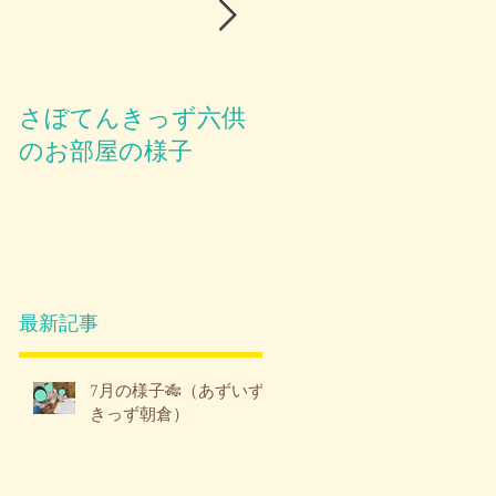
さぼてんきっず六供
お部屋のご紹介😪
のお部屋の様子
最新記事
7月の様子🎋（あずいず
きっず朝倉）