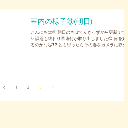
室内の様子⑧(朝日)
こんにちは🌞 朝日のさぼてんきっずから更新です
✨ 課題も終わり早速何か取り出しました😊 何を始
るのかな🙄❓❓ とも思ったらその姿をカメラに収め
ていると靴に合わせて置いてきました（笑） こち
では恐竜の人形で遊んでいます🦖🦕...
1
2
3