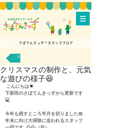
記事一覧へもどる
クリスマスの制作と、元気
な遊びの様子😆
 こんにちは☀
下新田のさぼてんきっずから更新です
💻
今年も残すところ半月を切りました📅
年末に向け大掃除に追われるスタッフ
一同です…💦💦（笑）