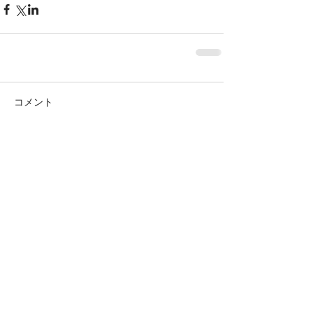
コメント
コメントを追加…
HOME
目指すもの
さぼてんきっずの特
徴
１日の流れ
ご利用について
スタッ
フブログ
会社案内
お問合わせ
株式会社 さぼてんきっず
〒371-0822 群馬県前橋市下新田町 649-15