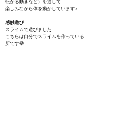
転がる動きなど）を通して
楽しみながら体を動かしています♪
感触遊び
スライムで遊びました！
こちらは自分でスライムを作っている
所です😄
洗濯のりとホウ砂水を少しずつ混ぜる
のがポイント💡
職員と一緒に調節しながら作りまし