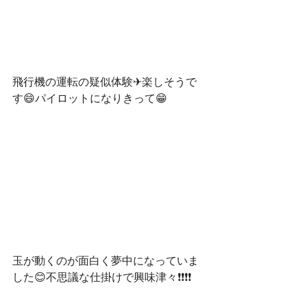
飛行機の運転の疑似体験✈楽しそうで
す😄パイロットになりきって😁
玉が動くのが面白く夢中になっていま
した😊不思議な仕掛けで興味津々❗❗❗❗