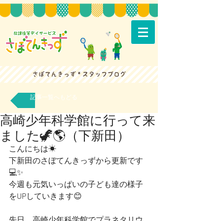
記事一覧へもどる
高崎少年科学館に行って来
ました🦖🌎（下新田）
こんにちは☀
下新田のさぼてんきっずから更新です
💻✨ 
今週も元気いっぱいの子ども達の様子
をUPしていきます😊
先日、高崎少年科学館でプラネタリウ