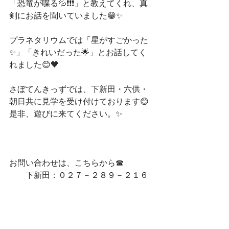
「恐竜が喋る💦❗❗❗」と教えてくれ、真
剣にお話を聞いていました😁✨
プラネタリウムでは「星がすごかった
✨」「きれいだった🌟」とお話してく
れました😊🧡
さぼてんきっずでは、下新田・六供・
朝日共に見学を受け付けております😊
是非、遊びに来てください。✨
お問い合わせは、こちらから☎
　　下新田：０２７－２８９－２１６
４
　　六　供：０２７－２８９－６６７
５
　　朝　日：０２７－２１２－７２１