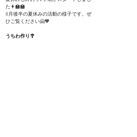
た👩‍🏫🏫
8月後半の夏休みの活動の様子です。ぜ
ひご覧ください🤗🧡
うちわ作り🎐