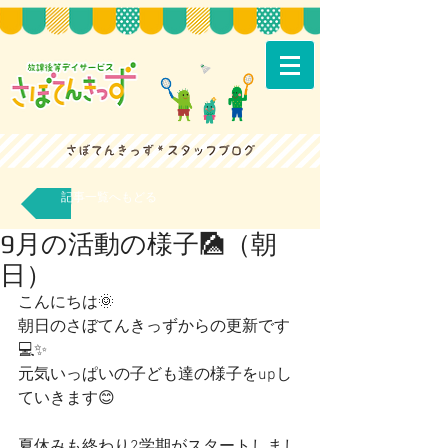
記事一覧へもどる
9月の活動の様子🎑（朝
日）
こんにちは🌞
朝日のさぼてんきっずからの更新です
💻✨
元気いっぱいの子ども達の様子をupし
ていきます😊
夏休みも終わり2学期がスタートしまし