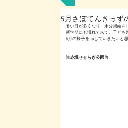
5月さぼてんきっず
暑い日が多くなり、水分補給を
新学期にも慣れて来て、子ども達
5月の様子をupしていきたいと思
🎏
赤堀せせらぎ公園
🎏