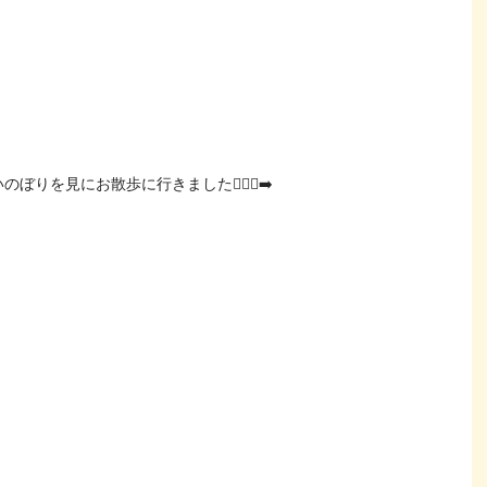
ぼりを見にお散歩に行きました🏃🏻‍♀️‍➡️