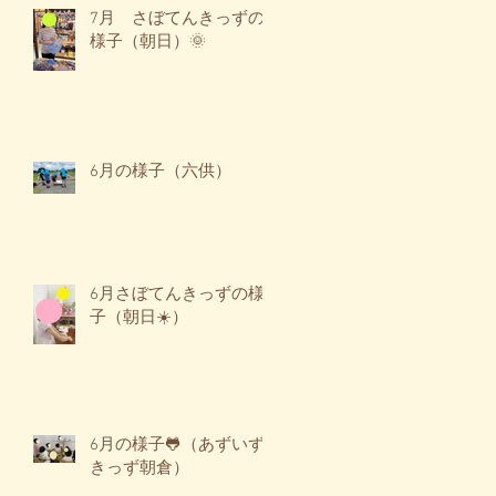
7月 さぼてんきっずの
様子（朝日）🌞
6月の様子（六供）
6月さぼてんきっずの様
子（朝日☀️）
6月の様子🐸（あずいず
きっず朝倉）