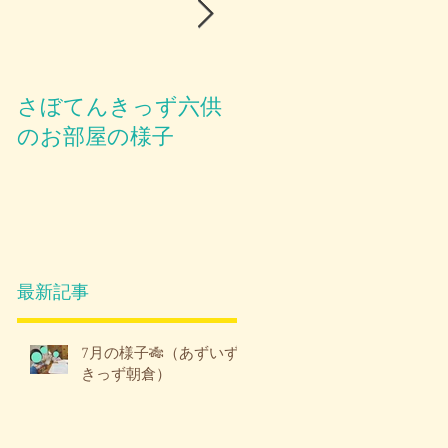
さぼてんきっず六供
お部屋のご紹介😪
のお部屋の様子
最新記事
7月の様子🎋（あずいず
きっず朝倉）