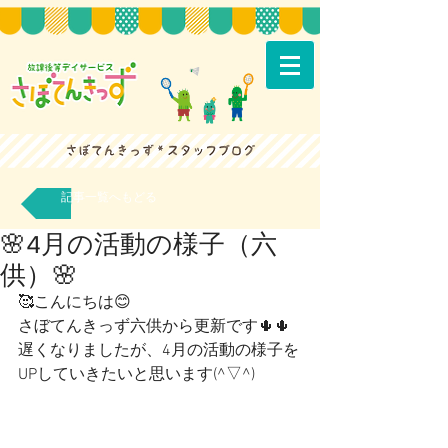
記事一覧へもどる
🌸4月の活動の様子（六
供）🌸
🥰こんにちは😊
さぼてんきっず六供から更新です🌵🌵
遅くなりましたが、4月の活動の様子を
UPしていきたいと思います(^▽^)