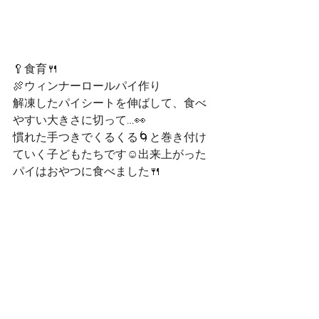
🥄食育🍴
🍖ウィンナーロールパイ作り
解凍したパイシートを伸ばして、食べ
やすい大きさに切って…👀
慣れた手つきでくるくる🌀と巻き付け
ていく子どもたちです☺️出来上がった
パイはおやつに食べました🍴