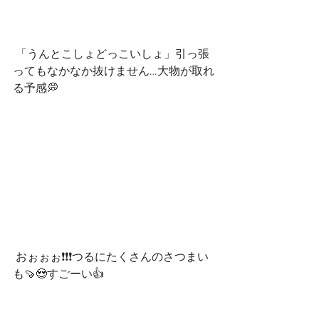
 「うんとこしょどっこいしょ」引っ張
ってもなかなか抜けません…大物が取れ
る予感💭
 おぉぉぉ❗❗❗つるにたくさんのさつまい
も🍠😍すごーい👍