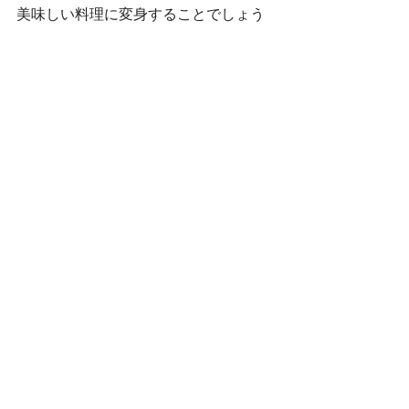
美味しい料理に変身することでしょう
さぼてんきっずでは、下新田・六供・
朝日ともに見学を随時受け付けており
ます☺
ぜひ、遊びに来てください✨          
お問い合わせはこちらから☎
下新田：027-289-2164
六　供：027-289-6675
朝　日：027-212-7217
お電話お待ちしております☺
お読みいただきありがとうございまし
た🌈✨