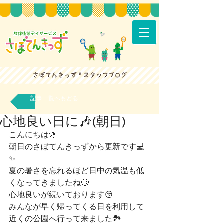
記事一覧へもどる
心地良い日に🎶(朝日)
こんにちは🌞
朝日のさぼてんきっずから更新です💻
✨
夏の暑さを忘れるほど日中の気温も低
くなってきましたね🙄
心地良いが続いております😚
みんなが早く帰ってくる日を利用して
近くの公園へ行って来ました🏞