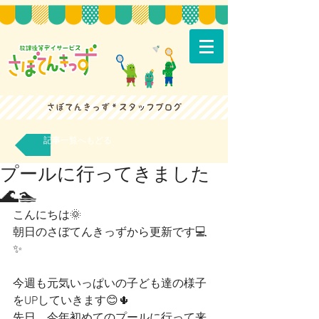
記事一覧へもどる
プールに行ってきました
🌊🏊
こんにちは🌞
朝日のさぼてんきっずから更新です💻
✨
今週も元気いっぱいの子ども達の様子
をUPしていきます😊🌵
先日、今年初めてのプールに行って来