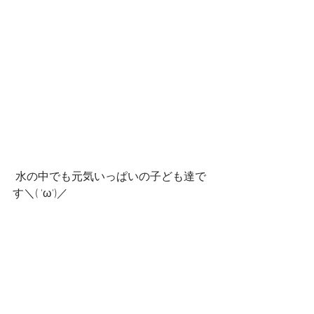
 水の中でも元気いっぱいの子ども達で
す＼( 'ω')／