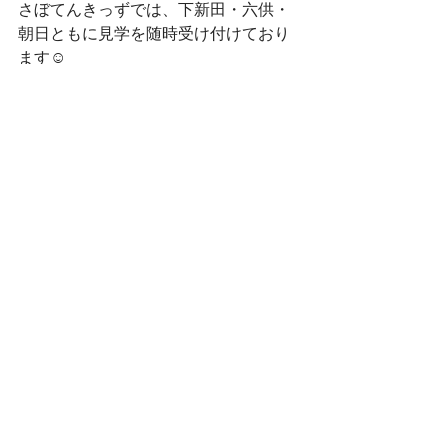
さぼてんきっずでは、下新田・六供・
朝日ともに見学を随時受け付けており
ます☺
ぜひ、遊びに来てください✨
お問い合わせはこちらから☎
下新田：027-289-2164
六　供：027-289-6675
朝　日：027-212-7217
お電話お待ちしております☺
お読みいただきありがとうございまし
た🌈✨