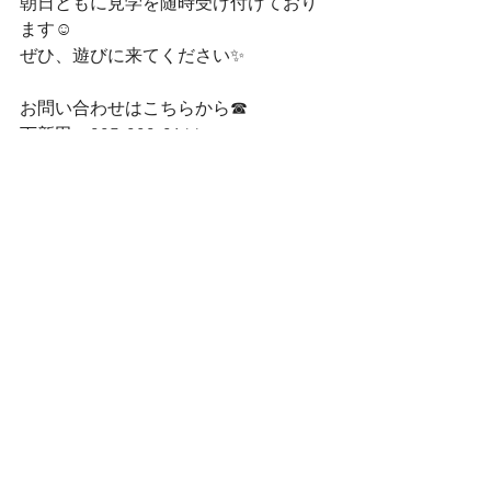
朝日ともに見学を随時受け付けており
ます☺
ぜひ、遊びに来てください✨
お問い合わせはこちらから☎
下新田：027-289-2164
六　供：027-289-6675
朝　日：027-212-7217
お電話お待ちしております☺
お読みいただきありがとうございまし
た🌈✨
コメント