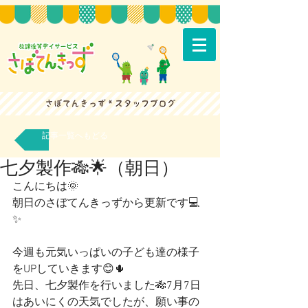
記事一覧へもどる
七夕製作🎋🌟（朝日）
こんにちは🌞
朝日のさぼてんきっずから更新です💻
✨
今週も元気いっぱいの子ども達の様子
をUPしていきます😊🌵
先日、七夕製作を行いました🎋7月7日
はあいにくの天気でしたが、願い事の