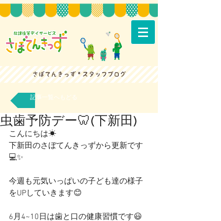
記事一覧へもどる
虫歯予防デー🦷(下新田)
こんにちは☀
下新田のさぼてんきっずから更新です
💻✨
今週も元気いっぱいの子ども達の様子
をUPしていきます😊
6月4~10日は歯と口の健康習慣です😃