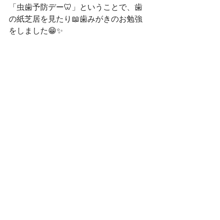
「虫歯予防デー🦷」ということで、歯
の紙芝居を見たり📖歯みがきのお勉強
をしました😁✨