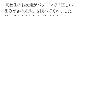
 高校生のお友達がパソコンで「正しい
歯みがきの方法」を調べてくれました
😊とても上手に仕上がりました✨✨
子ども達が虫歯予防の大切さについて
理解して、正しい歯みがきの習慣を身
につけられるようになるといいですね
😉
さぼてんきっずでは、下新田・六供・
朝日ともに見学を随時受け付けており
ます☺
ぜひ、遊びに来てください✨
お問い合わせはこちらから☎
下新田：027-289-2164
六　供：027-289-6675
朝　日：027-212-7217
お電話お待ちしております☺