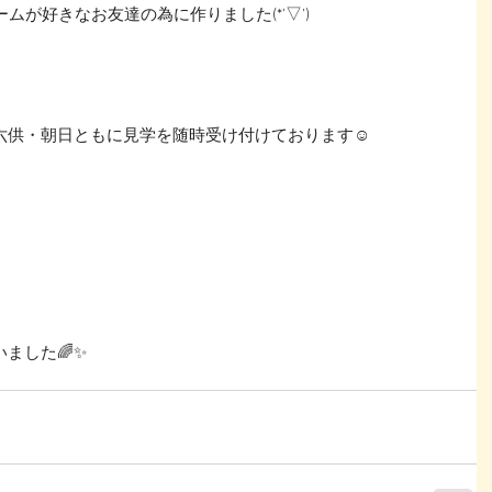
ームが好きなお友達の為に作りました(*'▽')
六供・朝日ともに見学を随時受け付けております☺
ました🌈✨