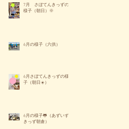
7月 さぼてんきっずの
様子（朝日）🌞
6月の様子（六供）
6月さぼてんきっずの様
子（朝日☀️）
6月の様子🐸（あずいず
きっず朝倉）