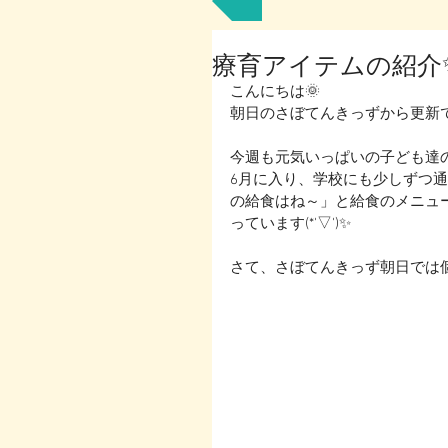
療育アイテムの紹介
こんにちは🌞
朝日のさぼてんきっずから更新で
今週も元気いっぱいの子ども達の
6月に入り、学校にも少しずつ
の給食はね～」と給食のメニュ
っています(*'▽')✨
さて、さぼてんきっず朝日では