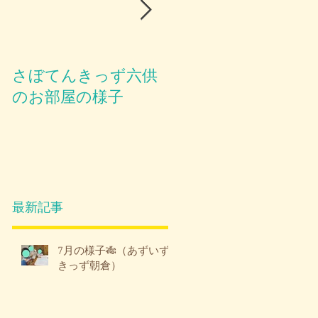
さぼてんきっず六供
お部屋のご紹介😪
のお部屋の様子
最新記事
7月の様子🎋（あずいず
きっず朝倉）