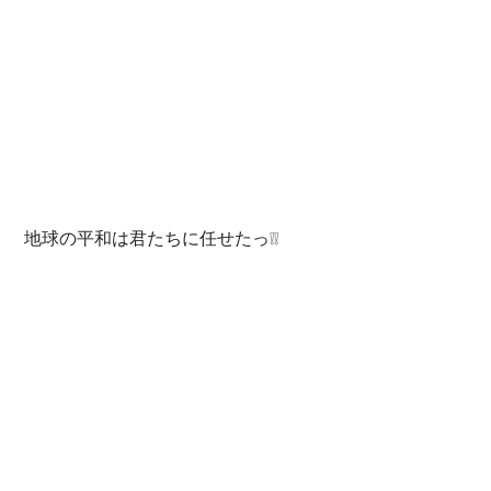
 地球の平和は君たちに任せたっ❕❕