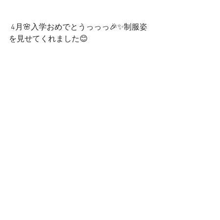
 4月🌸入学おめでとうっっっ🎉✨制服姿
を見せてくれました😊