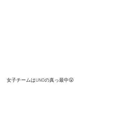
 女子チームはUNOの真っ最中😮