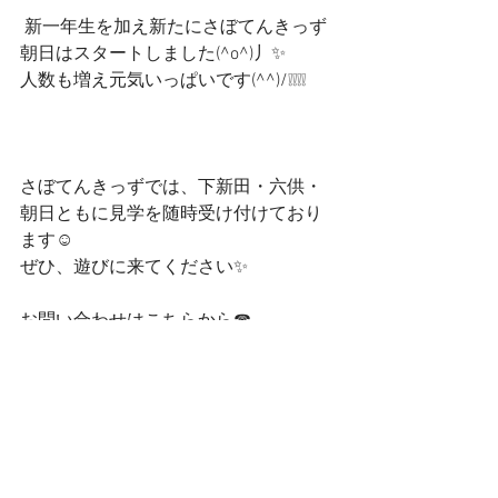
 新一年生を加え新たにさぼてんきっず
朝日はスタートしました(^o^)丿✨
人数も増え元気いっぱいです(^^)/❕❕❕❕
さぼてんきっずでは、下新田・六供・
朝日ともに見学を随時受け付けており
ます☺
ぜひ、遊びに来てください✨
お問い合わせはこちらから☎
下新田：027-289-2164
六　供：027-289-6675
朝　日：027-212-7217
お電話お待ちしております☺
お読みいただきありがとうございまし