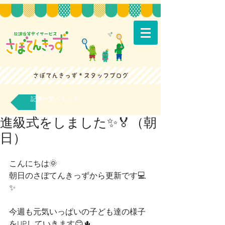
記事一覧へもどる
進級式をしました✨🏅（朝
日）
こんにちは🌞
朝日のさぼてんきっずから更新です💻
✨
今週も元気いっぱいの子ども達の様子
をUPしていきます😊🌵