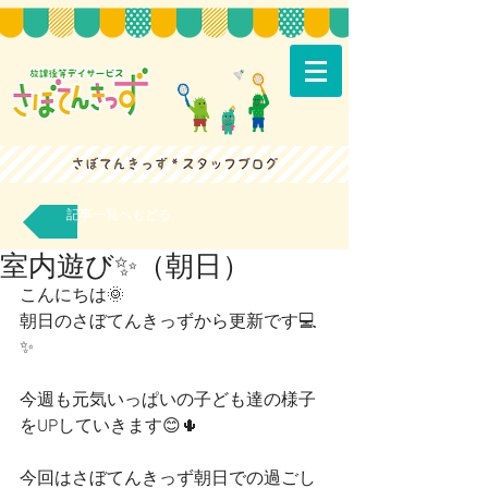
記事一覧へもどる
室内遊び✨（朝日）
こんにちは🌞
朝日のさぼてんきっずから更新です💻
✨
今週も元気いっぱいの子ども達の様子
をUPしていきます😊🌵
今回はさぼてんきっず朝日での過ごし