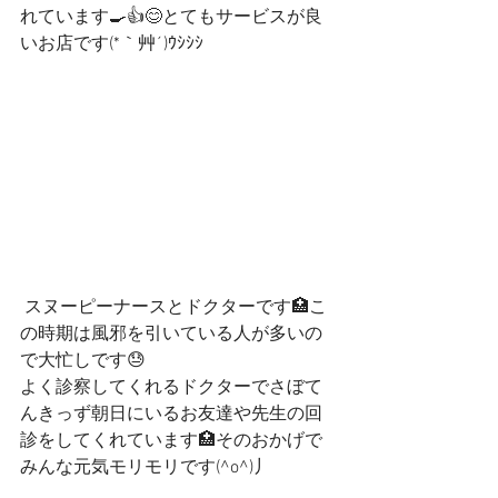
れています🍳👍😊とてもサービスが良
いお店です(*｀艸´)ｳｼｼｼ
 スヌーピーナースとドクターです🏥こ
の時期は風邪を引いている人が多いの
で大忙しです😓
よく診察してくれるドクターでさぼて
んきっず朝日にいるお友達や先生の回
診をしてくれています🏥そのおかげで
みんな元気モリモリです(^o^)丿