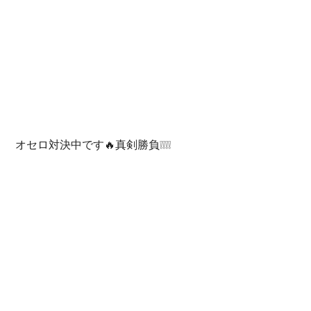
 オセロ対決中です🔥真剣勝負❕❕❕❕