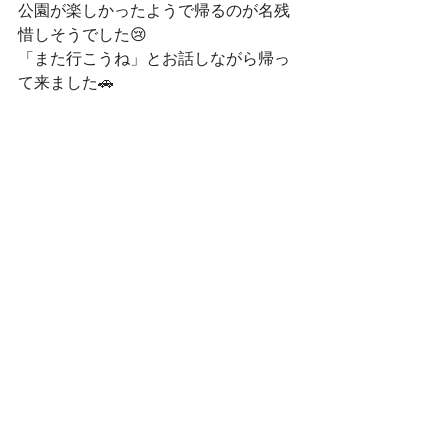
公園が楽しかったようで帰るのが名残
惜しそうでした😢
「また行こうね」とお話しながら帰っ
て来ました🚗
さぼてんきっずでは、下新田・六供・
朝日ともに見学を随時受け付けており
ます☺
ぜひ、遊びに来てください✨
お問い合わせはこちらから☎
下新田：027-289-2164
六　供：027-289-6675
朝　日：027-212-7217
お電話お待ちしております☺
お読みいただきありがとうございまし
た🌈✨