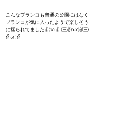
こんなブランコも普通の公園にはなく
ブランコが気に入ったようで楽しそう
に揺られてました✌('ω'✌ )三✌('ω')✌三( 
✌'ω')✌