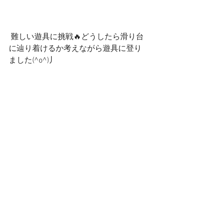
 難しい遊具に挑戦🔥どうしたら滑り台
に辿り着けるか考えながら遊具に登り
ました(^o^)丿