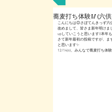
蕎麦打ち体験🥢(六供
こんにちは😊さぼてんきっず六供
改めまして、皆さま新年明けま
upしていこうと思います❕❕本年
さて新年最初の投稿ですが、ま
と思います✨
12/14㈯、みんなで蕎麦打ち体