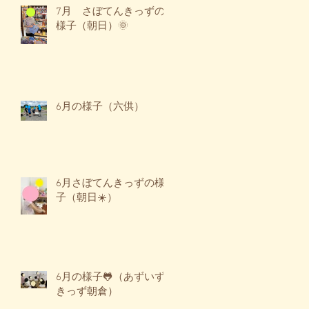
7月 さぼてんきっずの
様子（朝日）🌞
6月の様子（六供）
6月さぼてんきっずの様
子（朝日☀️）
6月の様子🐸（あずいず
きっず朝倉）