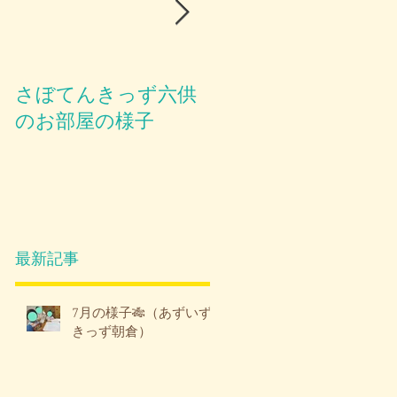
さぼてんきっず六供
お部屋のご紹介😪
のお部屋の様子
最新記事
7月の様子🎋（あずいず
きっず朝倉）