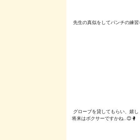
 先生の真似をしてパンチの練習
 グローブを貸してもらい、嬉
将来はボクサーですかね…😊🥊