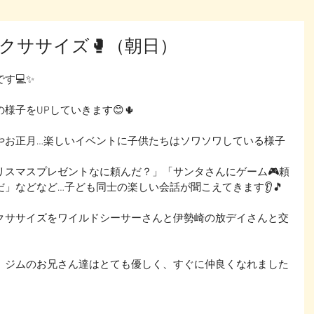
クササイズ🥊（朝日）
す💻✨
様子をUPしていきます😊🌵
やお正月…楽しいイベントに子供たちはソワソワしている様子
リスマスプレゼントなに頼んだ？」「サンタさんにゲーム🎮頼
」などなど…子ども同士の楽しい会話が聞こえてきます👂🎵
クササイズをワイルドシーサーさんと伊勢崎の放デイさんと交
、ジムのお兄さん達はとても優しく、すぐに仲良くなれました