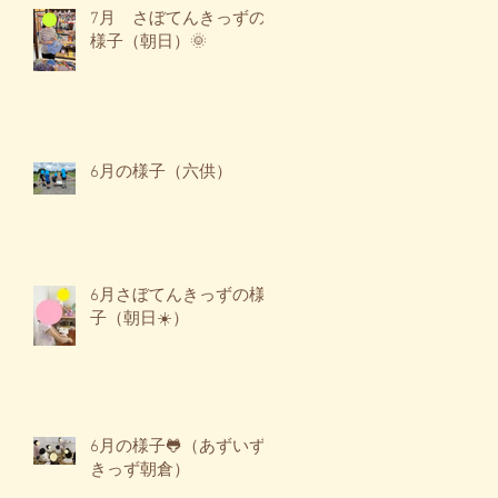
7月 さぼてんきっずの
様子（朝日）🌞
6月の様子（六供）
6月さぼてんきっずの様
子（朝日☀️）
6月の様子🐸（あずいず
きっず朝倉）