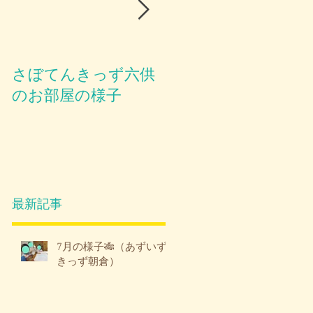
さぼてんきっず六供
お部屋のご紹介😪
のお部屋の様子
最新記事
7月の様子🎋（あずいず
きっず朝倉）