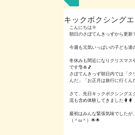
キックボクシングエ
こんにちは🌞
朝日のさぼてんきっずから更新で
今週も元気いっぱいの子ども達の
冬休みも間近になりクリスマス
です🎅🎍🎵
さぼてんきっず朝日内では「ク
んだ」「お正月は旅行に行くんだ
さて、先日キックボクシングエ
流も含め体験してきました🥊🥊
最初はみんな緊張気味でしたが
（＾ω＾）🌟🌟