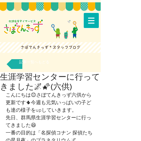
記事一覧へもどる
生涯学習センターに行って
きました🌌🌠(六供)
こんにちは😊さぼてんきっず六供から
更新です🌵今週も元気いっぱいの子ど
も達の様子をupしていきます。
先日、群馬県生涯学習センターに行っ
てきました😆
一番の目的は「名探偵コナン 探偵たち
の星月夜」のプラネタリウム🌌