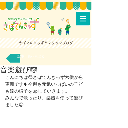
記事一覧へもどる
音楽遊び🎼
こんにちは😊さぼてんきっず六供から
更新です🌵今週も元気いっぱいの子ど
も達の様子をupしていきます。
みんなで歌ったり、楽器を使って遊び
ました😊