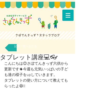
記事一覧へもどる
タブレット講座💻👓
こんにちは😊さぼてんきっず六供から
更新です🌵今週も元気いっぱいの子ど
も達の様子をupしていきます。
タブレットの使い方について教えても
らったよ😄❕❕