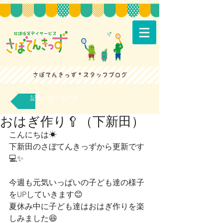
記事一覧へもどる
おはぎ作り🥄（下新田）
こんにちは☀
下新田のさぼてんきっずから更新です
💻✨
今週も元気いっぱいの子ども達の様子
をUPしていきます😊
夏休み中に子ども達はおはぎ作りを楽
しみました😆