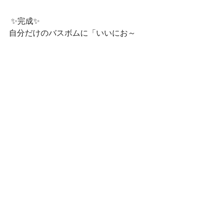
 ✨完成✨
自分だけのバスボムに「いいにお～
い！」「早くお風呂に入れてみた
い！」と嬉しそうな子どもたちでした
🛁🎵
他にも挑戦した製作があるので、順次
更新していきます！！お楽しみに(^^♪
さぼてんきっずでは、下新田・六供・
朝日ともに見学を随時受け付けており
ます☺
ぜひ、遊びに来てください✨
お問い合わせはこちらから☎
下新田：027-289-2164
六　供：027-289-6675
朝　日：027-212-7217