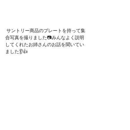
 サントリー商品のプレートを持って集
合写真を撮りました📷みんなよく説明
してくれたお姉さんのお話を聞いてい
ました👂👍
 最後にお土産でジュースを頂き、大喜
びでした🍹ジュースが人気かなと先生