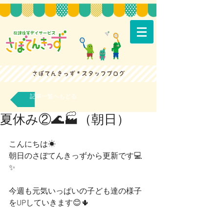
記事一覧へもどる
夏休み②🌊🏭（朝日）
こんにちは☀
朝日のさぼてんきっずから更新です💻
✨
今週も元気いっぱいの子ども達の様子
をUPしていきます😊🌵