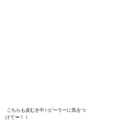
 こちらも皮むき中✨ピーラーに気をつ
けて🥕！！