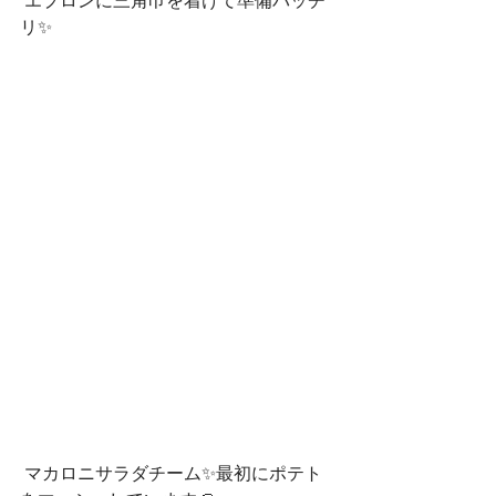
 エプロンに三角巾を着けて準備バッチ
リ✨
 マカロニサラダチーム✨最初にポテト