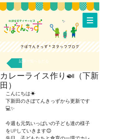
記事一覧へもどる
カレーライス作り🍛（下新
田）
こんにちは☀
下新田のさぼてんきっずから更新です
💻✨
今週も元気いっぱいの子ども達の様子
をUPしていきます😊
先日、子どもたちと食育の一環でカレ