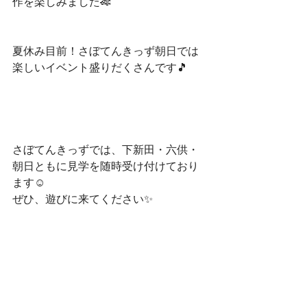
作を楽しみました🎋
夏休み目前！さぼてんきっず朝日では
楽しいイベント盛りだくさんです🎵
さぼてんきっずでは、下新田・六供・
朝日ともに見学を随時受け付けており
ます☺
ぜひ、遊びに来てください✨
お問い合わせはこちらから☎
下新田：027-289-2164
六　供：027-289-6675
朝　日：027-212-7217
お電話お待ちしております☺