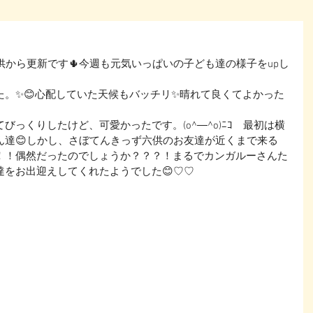
供から更新です🌵今週も元気いっぱいの子ども達の様子をupし
た。✨😊心配していた天候もバッチリ✨晴れて良くてよかった
っくりしたけど、可愛かったです。(o^―^o)ﾆｺ　最初は横
ん達😊しかし、さぼてんきっず六供のお友達が近くまで来る
！！偶然だったのでしょうか？？？！まるでカンガルーさんた
達をお出迎えしてくれたようでした😊♡♡