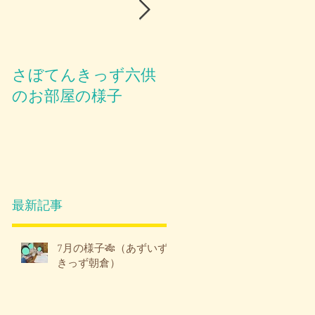
さぼてんきっず六供
お部屋のご紹介😪
のお部屋の様子
最新記事
7月の様子🎋（あずいず
きっず朝倉）