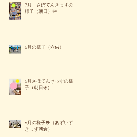
7月 さぼてんきっずの
様子（朝日）🌞
6月の様子（六供）
6月さぼてんきっずの様
子（朝日☀️）
6月の様子🐸（あずいず
きっず朝倉）