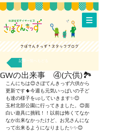
記事一覧へもどる
GWの出来事 ④(六供)🏞
こんにちは😊さぼてんきっず六供から
更新です🌵今週も元気いっぱいの子ど
も達の様子をupしていきます✨😊
玉村北部公園に行ってきました。😊面
白い遊具に挑戦！！以前は怖くてなか
なか出来なかったけど、お兄さんにな
って出来るようになりました✨✨😊