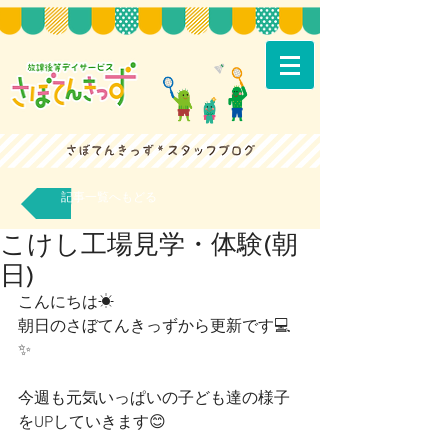
記事一覧へもどる
こけし工場見学・体験(朝
日)
こんにちは☀
朝日のさぼてんきっずから更新です💻
✨
今週も元気いっぱいの子ども達の様子
をUPしていきます😊