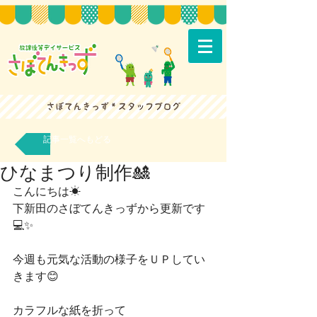
記事一覧へもどる
ひなまつり制作🎎
こんにちは☀
下新田のさぼてんきっずから更新です
💻✨
今週も元気な活動の様子をＵＰしてい
きます😊
カラフルな紙を折って