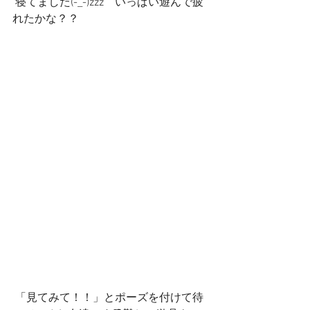
 寝てました(-_-)zzz　いっぱい遊んで疲
れたかな？？
 「見てみて！！」とポーズを付けて待