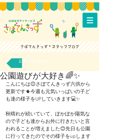
記事一覧へもどる
公園遊びが大好き🌈✨
こんにちは😊さぼてんきっず六供から
更新です🌵今週も元気いっぱいの子ど
も達の様子をUPしていきます💻✨
秋晴れが続いていて、ぽかぽか陽気な
ので子ども達からお外に行きたいと言
われることが増えました😊先日も公園
に行ってきたのでその様子をupします