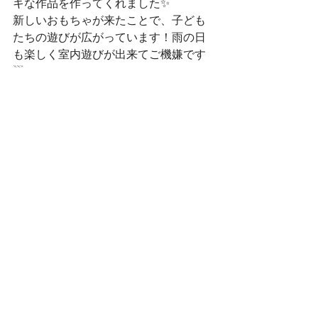
キな作品を作ってくれました✨
新しいおもちゃが来たことで、子ども
たちの遊びが広がっています！雨の日
も楽しく室内遊びが出来てご機嫌です
☔✨
さぼてんきっずでは、下新田・六供と
もに見学を随時受け付けております☺
ぜひ、遊びに来てください✨
お問い合わせはこちらから☎
下新田：027-289-2164
六　供：027-289-6675
お電話お待ちしております☺
お読みいただきありがとうございまし
た🌈✨