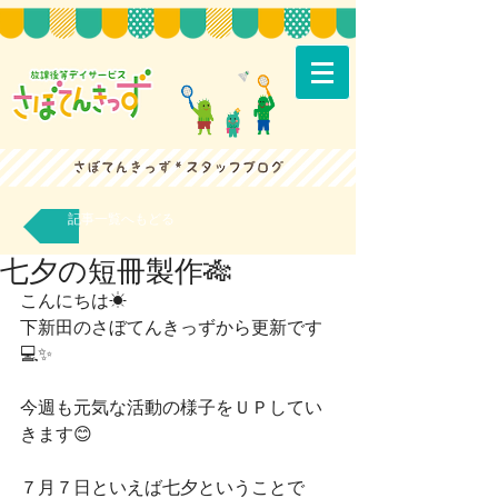
記事一覧へもどる
七夕の短冊製作🎋
こんにちは☀
下新田のさぼてんきっずから更新です
💻✨
今週も元気な活動の様子をＵＰしてい
きます😊
７月７日といえば七夕ということで