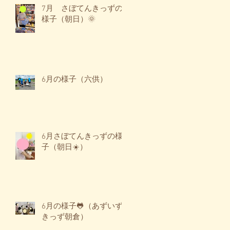
7月 さぼてんきっずの
様子（朝日）🌞
6月の様子（六供）
6月さぼてんきっずの様
子（朝日☀️）
6月の様子🐸（あずいず
きっず朝倉）