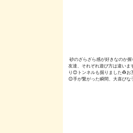
 砂のざらざら感が好きなのか握らずに泥だけいじるお友達、作った泥団子を壊すのが楽しいお
友達、それぞれ遊び方は違いま
り😊トンネルも掘りました👷
😊手が繋がった瞬間、大喜びな