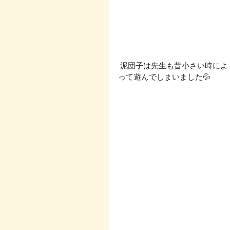
 泥団子は先生も昔小さい時によく遊んだので、懐かしい気持ちでいっぱい😊大人も一緒にな
って遊んでしまいました💦