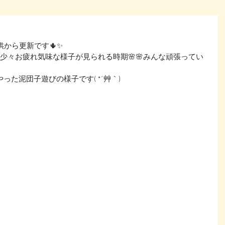
供から更新です🌵✨
少々お疲れ気味な様子が見られる時期🌸🌸みんな頑張ってい
た泥団子遊びの様子です( *´艸｀)