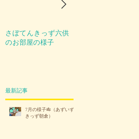
さぼてんきっず六供
お部屋のご紹介😪
のお部屋の様子
最新記事
7月の様子🎋（あずいず
きっず朝倉）