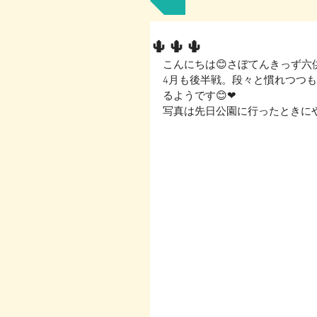
🌵🌵🌵
こんにちは😊さぼてんきっず六
4月も後半戦。段々と慣れつつも
るようです😊❤
写真は先日公園に行ったときにやっ