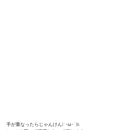
 手が重なったらじゃんけん(`･ω･´)b　