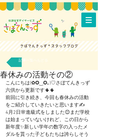
記事一覧へもどる
春休みの活動その②
こんにちは(✿✪‿✪｡)♡さぼてんきっず
六供から更新です🌵🌵
前回に引き続き、今回も春休みの活動
をご紹介していきたいと思います✍
4月2日🌸進級式をしました😊まだ学校
は始まっていないけれど、この日から
新年度✨新しい学年の数字の入ったメ
ダルを貰った子どもたちは誇らしそう