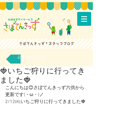
記事一覧へもどる
🍓いちご狩りに行ってき
ました🍓
こんにちは😊さぼてんきっず六供から
更新です(・ω・)ノ
2/12㈪,いちご狩りに行ってきました🍓