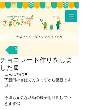
記事一覧へもどる
チョコレート作りをしま
した🍫
こんにちは☀
下新田のさぼてんきっずから更新です
💻✨
今週も元気な活動の様子をＵＰしてい
きます😊